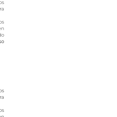
os
ra
os
en
do
so
os
ra
os
en