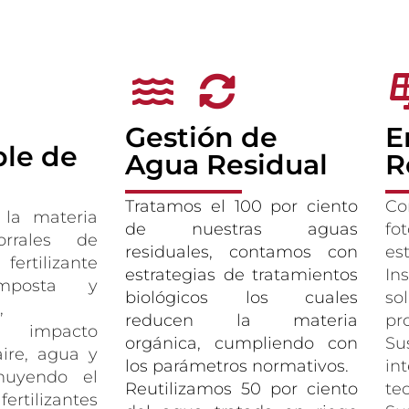
Gestión de
E
ble de
Agua Residual
R
Tratamos el 100 por ciento
C
 la materia
de nuestras aguas
fo
rrales de
residuales, contamos con
es
rtilizante
estrategias de tratamientos
In
omposta y
biológicos los cuales
so
,
reducen la materia
pr
l impacto
orgánica, cumpliendo con
Su
ire, agua y
los parámetros normativos.
in
nuyendo el
Reutilizamos 50 por ciento
te
ilizantes