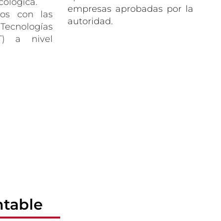
cológica.
empresas aprobadas por la
os con las
autoridad.
nologías
T) a nivel
ntable