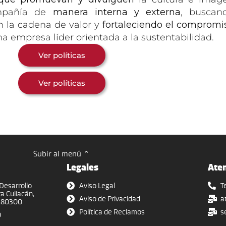
mpañía de
manera interna y externa
, buscan
on la cadena de valor y
fortaleciendo el compromi
 empresa líder orientada a la sustentabilidad.
Ver políticas
Ver políticas
Subir al menú ⌃
Legales
Aten
Desarrollo
Aviso Legal
T
a Culiacán,
Aviso de Privacidad
a
P 80300
Política de Reclamos
s
0