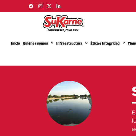
Inicio
Quiénes somos
Infraestructura
Ética e Integridad
Tien
E
l
e