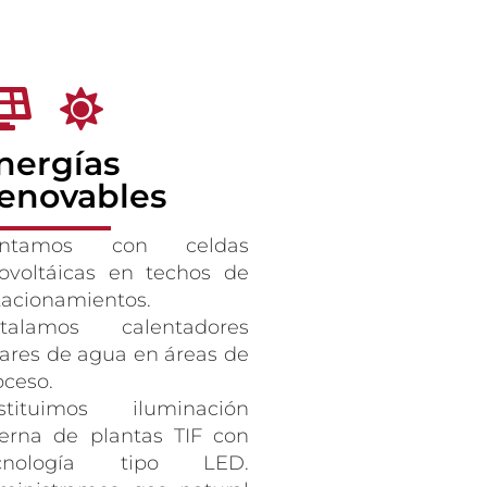
nergías
enovables
ontamos con celdas
tovoltáicas en techos de
tacionamientos.
stalamos calentadores
lares de agua en áreas de
oceso.
stituimos iluminación
terna de plantas TIF con
cnología tipo LED.