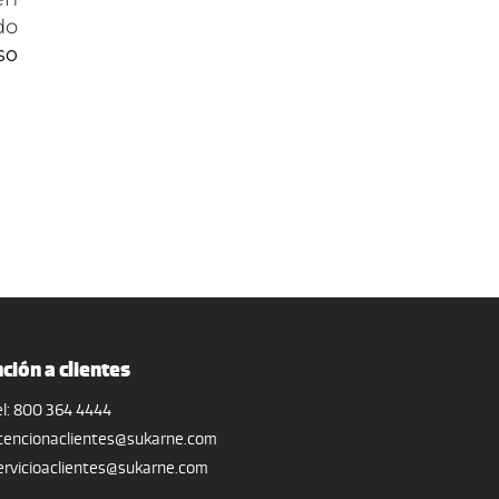
do
so
ción a clientes
el: 800 364 4444
tencionaclientes@sukarne.com
ervicioaclientes@sukarne.com