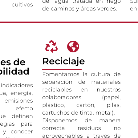
del agua tratada en riego
Su
 cultivos
de caminos y áreas verdes.
en
Reciclaje
res de
ilidad
Fomentamos la cultura de
separación de materiales
indicadores
reciclables en nuestros
a, energía,
colaboradores (papel,
y emisiones
plástico, cartón, pilas,
 efecto
cartuchos de tinta, metal).
que definen
Disponemos de manera
tegias para
correcta residuos no
 y conocer
aprovechables a través de