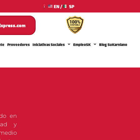
EN
/
SP
xpress.com
nte
Proveedores
Iniciativas Sociales
EmpleoSK
Blog SuKarniano
ado en
dad y
 medio