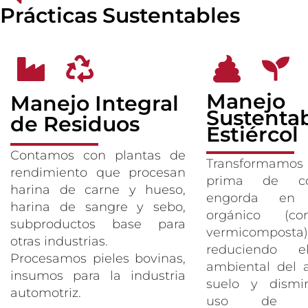
Prácticas Sustentables
Manejo
Manejo Integral
Sustenta
de Residuos
Estiércol
Contamos con plantas de
Transformamos
rendimiento que procesan
prima de co
harina de carne y hueso,
engorda en fe
harina de sangre y sebo,
orgánico (c
subproductos base para
vermicomposta)
otras industrias.
reduciendo e
Procesamos pieles bovinas,
ambiental del a
insumos para la industria
suelo y dismi
automotriz.
uso de fert