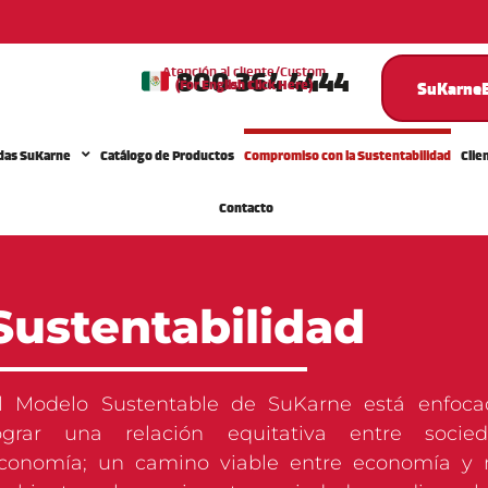
800 364 4444
Atención al cliente/Custom
(For English Click Here)
Service
SuKarneE
das SuKarne
Catálogo de Productos
Compromiso con la Sustentabilidad
Clie
Contacto
Sustentabilidad
l Modelo Sustentable de SuKarne está enfoc
ograr una relación equitativa entre socie
conomía; un camino viable entre economía y