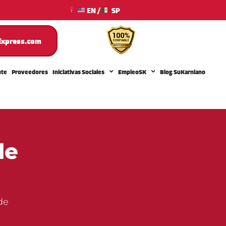
EN
/
SP
xpress.com
nte
Proveedores
Iniciativas Sociales
EmpleoSK
Blog SuKarniano
de
de