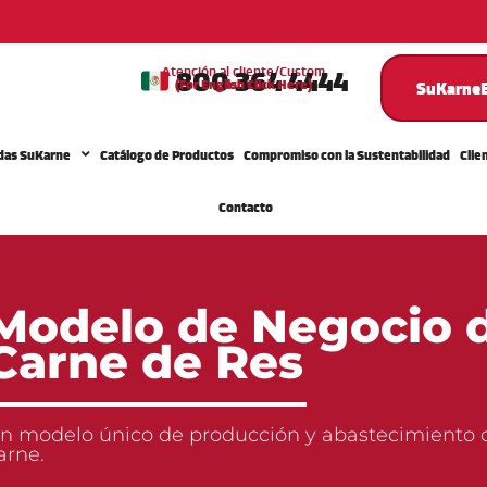
800 364 4444
Atención al cliente/Custom
(For English Click Here)
Service
SuKarneE
das SuKarne
Catálogo de Productos
Compromiso con la Sustentabilidad
Clie
Contacto
Modelo de Negocio 
Carne de Res
n modelo único de producción y abastecimiento 
arne.