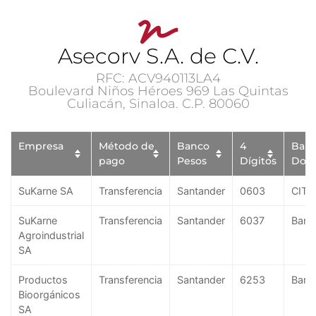
Asecorv S.A. de C.V.
RFC: ACV940113LA4
Boulevard Niños Héroes 969 Las Quintas
Culiacán, Sinaloa. C.P. 80060
Empresa
Método de
Banco
4
Ban
pago
Pesos
Dígitos
Dola
SuKarne SA
Transferencia
Santander
0603
CITI
SuKarne
Transferencia
Santander
6037
Ban
Agroindustrial
SA
Productos
Transferencia
Santander
6253
Ban
Bioorgánicos
SA