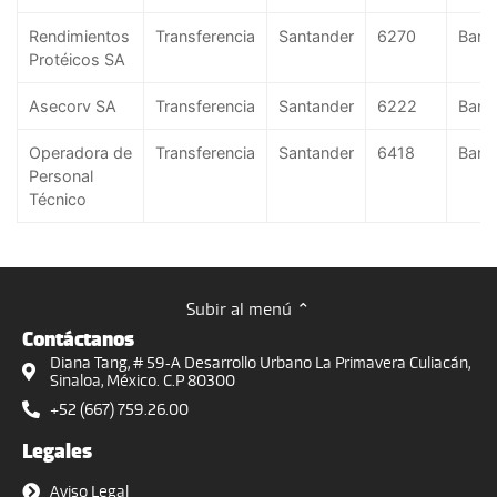
Rendimientos
Transferencia
Santander
6270
Ban
Protéicos SA
Asecorv SA
Transferencia
Santander
6222
Ban
Operadora de
Transferencia
Santander
6418
Ban
Personal
Técnico
Subir al menú ⌃
Contáctanos
Diana Tang, # 59-A Desarrollo Urbano La Primavera Culiacán,
Sinaloa, México. C.P 80300
+52 (667) 759.26.00
Legales
Aviso Legal